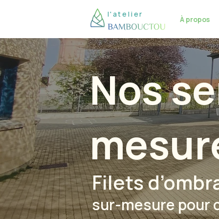
l'atelier
À propos
Nos se
mesur
Filets d’omb
sur-mesure pour c