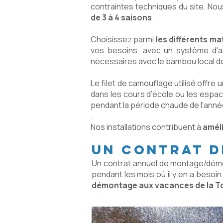
contraintes techniques du site. No
de 3 à 4 saisons
.
Choisissez parmi
les différents ma
vos besoins, avec un système d'a
nécessaires avec le bambou local d
Le filet de camouflage utilisé offre 
dans les cours d’école ou les espa
pendant la période chaude de l'ann
.
Nos installations contribuent à
améli
Un contrat 
Un contrat annuel de montage/dém
pendant les mois où il y en a besoin
démontage aux vacances de la To