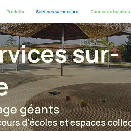
Produits
Services sur-mesure
Cannes de bambou
rvices sur-
e
rage géants
ours d’écoles et espaces collec