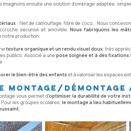
us imaginons ensuite une solution d’ombrage adaptée, simple
tériaux
: filet de camouflage, fibre de coco... Nous concevon
ccroche sécurisé et amovible.
Nous fabriquons les mât
e notre production.
une
texture organique et un rendu visuel doux
, très appré
ces publics. Associé à une
pose soignée et à des fixations 
ée
orer le bien-être des enfants
et à valoriser les espaces ex
de montage/démontage
ontage vous permet d
’optimiser la durabilité de votre inst
. Pour les groupes scolaires,
le montage a lieu habituellem
ussaint.