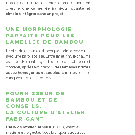
usages. C’est souvent le premier choix quand on
cherche une
canne de bambou robuste et
simple à intégrer dans un projet
.
une morphologie
parfaite pour les
lamelles de bambou
Le pied du chaume est presque plein, assez étroit,
avec une paroi épaisse. Entre 1m et 4m, le chaume
est relativement cylindrique, ce qui permet
d'obtenir, après l'avoir fendu,
des lamelles brutes
assez homogènes et souples
, parfaites pour les
canopées, treillages, brise-vue...
fournisseur de
bambou et de
conseils,
la culture d'atelier
fabricant
L’ADN de l'atelier BAMBOUCTOU, c’est la
matière et le geste
. Nous fabriquons aussi des