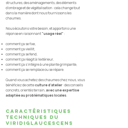
structures, des aménagements, des éléments
d’ombrage et de végétalisation : cela change tout
dans la manière dont nous fournissons les
chaumes.
Nous écoutons votre besoin, et apportons une
réponse en raisonnant
"usage réel"
:
comment ça se fixe,
comment ça vieillit,
comment ça se fend,
comment ça réagit à l’extérieur,
comment ça s’intègre à une plante grimpante,
comment ça se remplace ou se répare.
Quand vous achetez des chaumes chez nous, vous
bénéficiez de cette
culture d’atelier
: des conseils
concrets, orientés terrain,
avec une expertise
adaptée au problématiques locales
.
caractéristiques
techniques du
viridiglaucescens