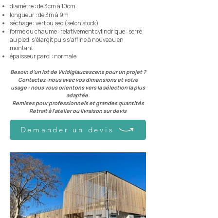
diamètre : de 3cm à 10cm
longueur : de 3m à 9m
séchage : vert ou sec (selon stock)
forme du chaume : relativement cylindrique : serré
au pied, s'élargit puis s'affine à nouveau en
montant
épaisseur paroi : normale
Besoin d’un lot de Viridiglaucescens pour un projet ?
Contactez-nous avec vos dimensions et votre
usage : nous vous orientons vers la sélection la plus
adaptée.
Remises pour professionnels et grandes quantités
Retrait à l'atelier ou livraison sur devis
Demander un devis