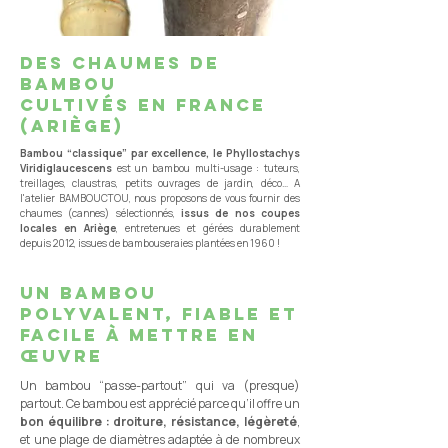
des chaumes de
bambou
cultivés en france
(ariège)
Bambou “classique” par excellence, le Phyllostachys
Viridiglaucescens
est un bambou multi-usage : tuteurs,
treillages, claustras, petits ouvrages de jardin, déco… A
l'atelier BAMBOUCTOU, nous proposons de vous fournir des
chaumes (cannes) sélectionnés,
issus de nos coupes
locales en Ariège
, entretenues et gérées durablement
depuis 2012, issues de bambouseraies plantées en 1960 !
un bambou
polyvalent, fiable et
facile à mettre en
œuvre
Un bambou “passe-partout” qui va (presque)
partout. Ce bambou est apprécié parce qu’il offre un
bon équilibre : droiture, résistance, légèreté
,
et une plage de diamètres adaptée à de nombreux