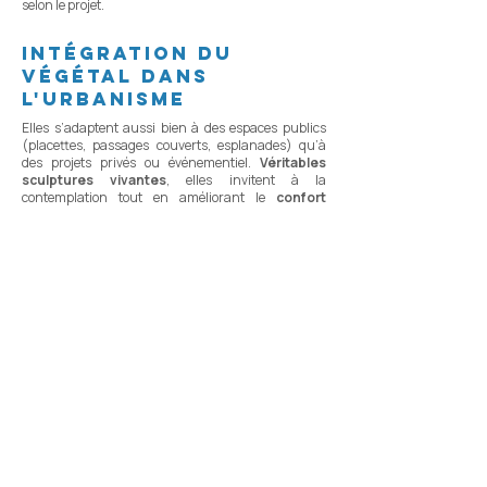
selon le projet.
intégration du
végétal dans
l'urbanisme
Elles s’adaptent aussi bien à des espaces publics
(placettes, passages couverts, esplanades) qu’à
des projets privés ou événementiel.
Véritables
sculptures vivantes
, elles invitent à la
contemplation tout en améliorant le
confort
thermique et l’attractivité des lieux.
Demander un devis