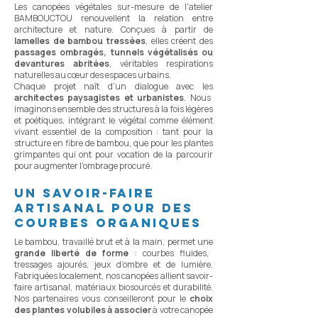
Les canopées végétales sur-mesure de l'atelier
BAMBOUCTOU renouvellent la relation entre
architecture et nature. Conçues à partir de
lamelles de bambou tressées
, elles créent des
passages ombragés, tunnels végétalisés ou
devantures abritées
, véritables respirations
naturelles au cœur des espaces urbains.
Chaque projet naît d’un dialogue avec les
architectes paysagistes et urbanistes
. Nous
imaginons ensemble des structures à la fois légères
et poétiques, intégrant le végétal comme élément
vivant essentiel de la composition : tant pour la
structure en fibre de bambou, que pour les plantes
grimpantes qui ont pour vocation de la parcourir
pour augmenter l'ombrage procuré.
un savoir-faire
artisanal pour des
courbes organiques
Le bambou, travaillé brut et à la main, permet une
grande liberté de forme
: courbes fluides,
tressages ajourés, jeux d’ombre et de lumière.
Fabriquées localement, nos canopées allient savoir-
faire artisanal, matériaux biosourcés et durabilité.
Nos partenaires vous conseilleront pour le
choix
des plantes volubiles à associer
à votre canopée