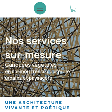
Nos services
sur-mesure
​Canopées végétales
en bambou tressé pour projets
urbains et paysagers
une architecture
vivante et poétique